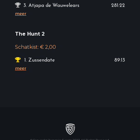
3.
Atjapa de Wauwelears
281:22
meer
The Hunt 2
Schatkist: € 2,00
1.
Zussendate
89:13
meer