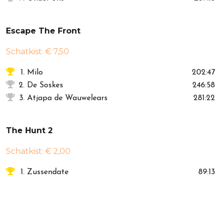
Escape The Front
Schatkist: € 7,50
1.
Milo
202:47
2.
De Soskes
246:58
3.
Atjapa de Wauwelears
281:22
The Hunt 2
Schatkist: € 2,00
1.
Zussendate
89:13