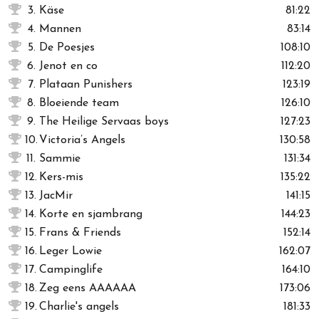
3.
Käse
81:22
4.
Mannen
83:14
5.
De Poesjes
108:10
6.
Jenot en co
112:20
7.
Plataan Punishers
123:19
8.
Bloeiende team
126:10
9.
The Heilige Servaas boys
127:23
10.
Victoria’s Angels
130:58
11.
Sammie
131:34
12.
Kers-mis
135:22
13.
JacMir
141:15
14.
Korte en sjambrang
144:23
15.
Frans & Friends
152:14
16.
Leger Lowie
162:07
17.
Campinglife
164:10
18.
Zeg eens AAAAAA
173:06
19.
Charlie's angels
181:33