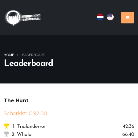
LEADERBOARD
HOME
Leaderboard
The Hunt
Schatkist: € 92,00
1.
Trialanderror
42:36
2.
Whola
66:40