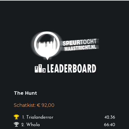
The Hunt
Schatkist: € 92,00
1.
Trialanderror
42:36
2.
Whola
66:40