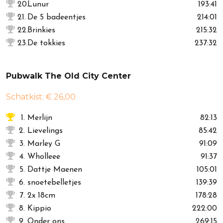
20.
Lunur
193:41
21.
De 5 badeentjes
214:01
22.
Brinkies
215:32
23.
De tokkies
237:32
Pubwalk The Old City Center
Schatkist: € 26,00
1.
Merlijn
82:13
2.
Lievelings
85:42
3.
Marley G
91:09
4.
Wholleee
91:37
5.
Dattje Maenen
105:01
6.
snoetebelletjes
139:39
7.
2x 18cm
178:28
8.
Kippio
222:00
9.
Onder ons
269:15